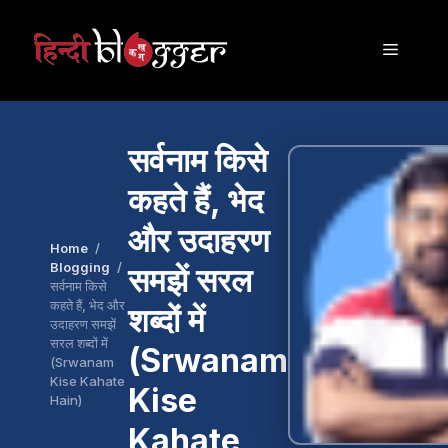
Skip
to
Menu
content
सर्वनाम किसे
कहते हैं, भेद
और उदाहरण
Home
Blogging
समझें सरल
सर्वनाम किसे
कहते हैं, भेद और
शब्दों में
उदाहरण समझें
सरल शब्दों में
(Srwanam
(Srwanam
Kise Kahate
Kise
Hain)
Kahate