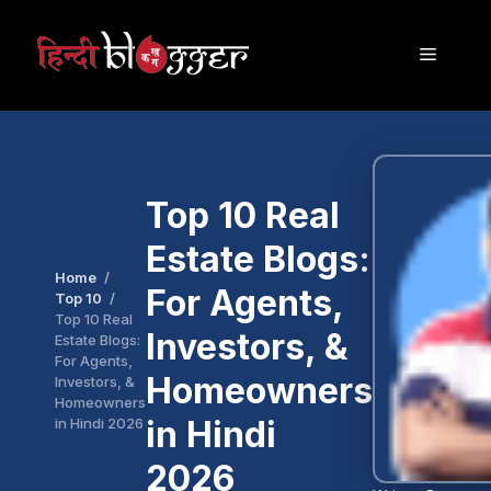
Skip
to
Menu
content
Top 10 Real
Estate Blogs:
Home
For Agents,
Top 10
Top 10 Real
Investors, &
Estate Blogs:
For Agents,
Homeowners
Investors, &
Homeowners
in Hindi
in Hindi 2026
2026