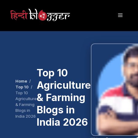
Skip
to
Menu
content
Top 10
Home
Agriculture
Top 10
Top 10
& Farming
Agriculture
& Farming
Blogs in
Blogs in
India 2026
India 2026